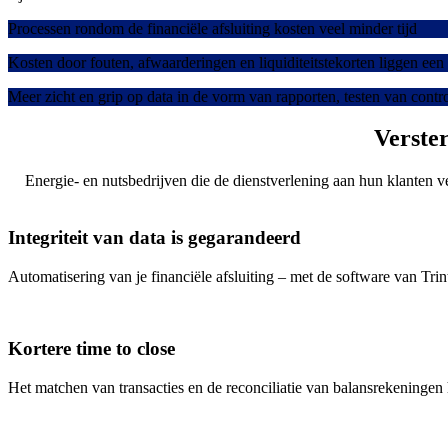
Processen rondom de financiële afsluiting kosten veel minder tijd
Kosten door fouten, afwaarderingen en liquiditeitstekorten liggen een 
Meer zicht en grip op data in de vorm van rapporten, testen van contr
Verster
Energie- en nutsbedrijven die de dienstverlening aan hun klanten ve
Integriteit van data is gegarandeerd
Automatisering van je financiële afsluiting – met de software van Trint
Kortere time to close
Het matchen van transacties en de reconciliatie van balansrekeningen h