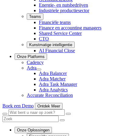
Energie- en nutsbedrijven
Industriele productiesector
Teams
Financiële teams
Finance en accounting managers
Shared Service Center
CTO
Kunstmatige intelligentie
AI Financial Close
Onze Platforms
Cadency
Adra
Adra
Adra Balancer
submenu
Adra Matcher
Adra Task Manager
Adra Analytics
Accurate Reconciliation
Boek een Demo
Ontdek Meer
Menu
Zoek
Zoek
Sluit
Zoek
Zoek
Onze Oplossingen