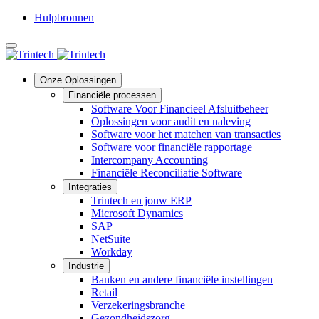
Hulpbronnen
Taal
Onze Oplossingen
Financiële processen
Software Voor Financieel Afsluitbeheer
Oplossingen voor audit en naleving
Software voor het matchen van transacties
Software voor financiële rapportage
Intercompany Accounting
Financiële Reconciliatie Software
Integraties
Trintech en jouw ERP
Microsoft Dynamics
SAP
NetSuite
Workday
Industrie
Banken en andere financiële instellingen
Retail
Verzekeringsbranche
Gezondheidszorg