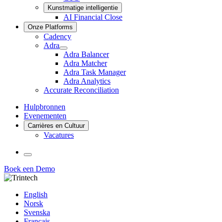
Kunstmatige intelligentie
AI Financial Close
Onze Platforms
Cadency
Adra
Adra
Adra Balancer
submenu
Adra Matcher
Adra Task Manager
Adra Analytics
Accurate Reconciliation
Hulpbronnen
Evenementen
Carrières en Cultuur
Vacatures
Taal
Boek een Demo
Linkedin
Twitter
Youtube
Facebook
English
Norsk
Svenska
Français