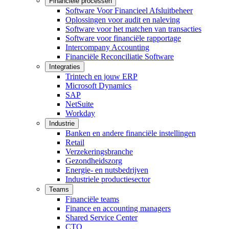
Financiële processen
Software Voor Financieel Afsluitbeheer
Oplossingen voor audit en naleving
Software voor het matchen van transacties
Software voor financiële rapportage
Intercompany Accounting
Financiële Reconciliatie Software
Integraties
Trintech en jouw ERP
Microsoft Dynamics
SAP
NetSuite
Workday
Industrie
Banken en andere financiële instellingen
Retail
Verzekeringsbranche
Gezondheidszorg
Energie- en nutsbedrijven
Industriele productiesector
Teams
Financiële teams
Finance en accounting managers
Shared Service Center
CTO